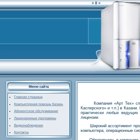
Меню сайта
Главная страница
Компания «Арт Тех» спец
Компьютерная помощь Казань
Касперского» и т.п.) в Казан
Абонентское обслуживание
практически любых ведущих 
лицензии.
Лицензионные программы
Видеонаблюдение
Широкий ассортимент про
компьютера, операционные сис
Контакты
Обратившись в компанию "А