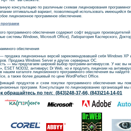
анную консультацию по различным
схемам
лицензирования программног
омпании оптимальный вариант, позволяющий использовать имеющийся 
юбое лицензионное программное обеспечение.
 программ
программного обеспечения содержит софт ведущих производителей и
нные системы Windows, Microsoft Office), Лаборатория Касперского, Докто
раммного обеспечения
— продажа лицензионных версий зарекомендовавшей себя Windows XP и
ов. Продажа Windows Server и других серверных ОС.
сть — мы предлагаем широкий выбор программ-антивирусов. У нас вы н
», ESET NOD32, антивирус Dr Web, но и продлить лицензии на антивиру
 нашем каталоге лицензионного программного обеспечения вы найдете
fice, а также более дешевый по цене WordPerfect Office.
икаций продуктов и схем покупки программного обеспечения мы по
цензионных программ. Консультации по лицензированию организаций мы
 обращайтесь по тел: (843)248-37-66, (843)214-14-01