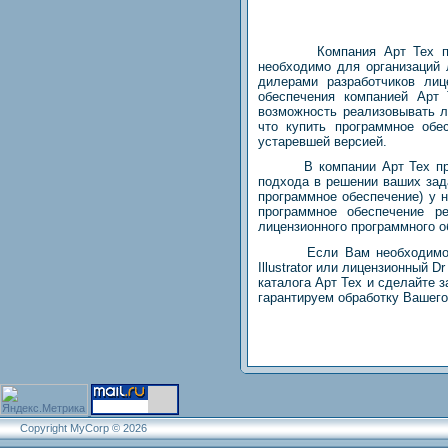
Компания Арт Тех предоста
необходимо для организаций
дилерами разработчиков лиц
обеспечения компанией
Арт 
возможность реализовывать л
что купить программное обе
устаревшей версией.
В компании
Арт Тех
пр
подхода в решении ваших зад
программное обеспечение) у 
программное обеспечение р
лицензионного программного 
Если Вам необходимо купить
Illustrator или лицензионный
каталога
Арт Тех
и сделайте з
гарантируем обработку Вашего
Copyright MyCorp © 2026