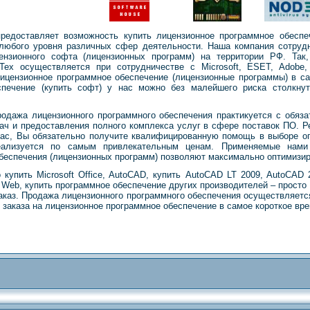
вляет возможность купить лицензионное программное обеспечен
 любого уровня различных сфер деятельности. Наша компания сотру
ензионного софта (лицензионных программ) на территории РФ. Так,
Тех
осуществляется при сотрудничестве с Microsoft, ESET, Adob
ицензионное программное обеспечение (лицензионные программы) в са
спечение (купить софт) у нас можно без малейшего риска столкну
одажа лицензионного программного обеспечения практикуется с обяз
ач и предоставления полного комплекса услуг в сфере поставок ПО. Р
нас, Вы обязательно получите квалифицированную помощь в выборе о
еализуется по самым привлекательным ценам. Применяемые нами
обеспечения (лицензионных программ) позволяют максимально оптимизи
 Microsoft Office, AutoCAD, купить AutoCAD LT 2009, AutoCAD 20
 Dr Web, купить программное обеспечение других производителей – прост
аказ. Продажа лицензионного программного обеспечения осуществляется
 заказа на лицензионное программное обеспечение в самое короткое вре