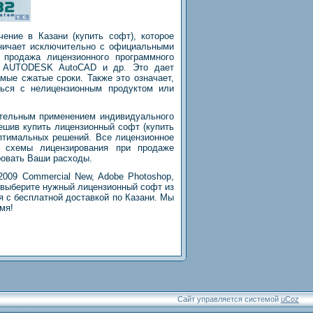
ие в Казани (купить софт), которое
дничает исключительно с официальными
 продажа лицензионного программного
e, AUTODESK AutoCAD и др. Это дает
мые сжатые сроки. Также это означает,
ться с нелицензионным продуктом или
ательным применением индивидуального
ешив купить лицензионный софт (купить
птимальных решений. Все лицензионное
 схемы лицензирования при продаже
ровать Ваши расходы.
09 Commercial New, Adobe Photoshop,
о выберите нужный лицензионный софт из
 с бесплатной доставкой по Казани. Мы
мя!
Сайт управляется системой
uCoz