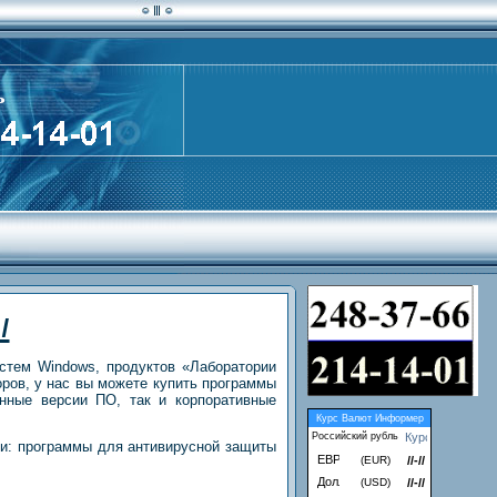
ь
ы
тем Windows, продуктов «Лаборатории
оров, у нас вы можете купить программы
нные версии ПО, так и корпоративные
Курс Валют Информер
Российский рубль
ни: программы для антивирусной защиты
(EUR)
//-//
(USD)
//-//